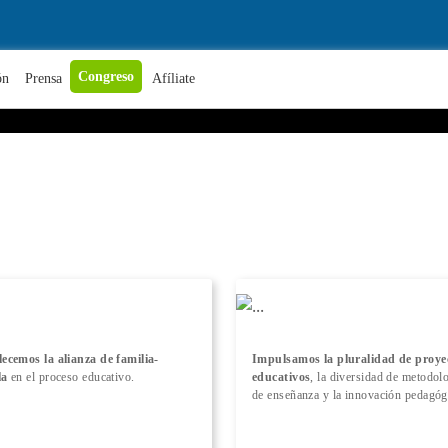
+ Conocer más
Congreso
ón
Prensa
Afíliate
lecemos la alianza de familia-
Impulsamos la pluralidad de proye
la
en el proceso educativo.
educativos
, la diversidad de metodol
de enseñanza y la innovación pedagóg