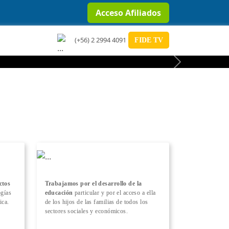
Acceso Afiliados
(+56) 2 2994 4091
FIDE TV
Next
ctos
Trabajamos por el desarrollo de la
ogías
educación
particular y por el acceso a ella
ica.
de los hijos de las familias de todos los
sectores sociales y económicos.