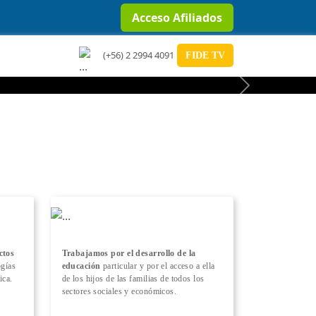
Acceso Afiliados
(+56) 2 2994 4091
FIDE TV
Next
ctos
Trabajamos por el desarrollo de la
ogías
educación
particular y por el acceso a ella
ica.
de los hijos de las familias de todos los
sectores sociales y económicos.