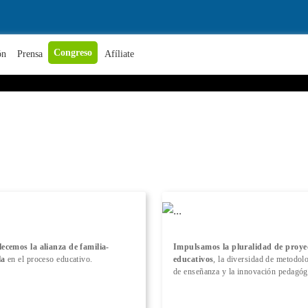
+ Conocer más
Congreso
ón
Prensa
Afíliate
lecemos la alianza de familia-
Impulsamos la pluralidad de proye
la
en el proceso educativo.
educativos
, la diversidad de metodol
de enseñanza y la innovación pedagóg