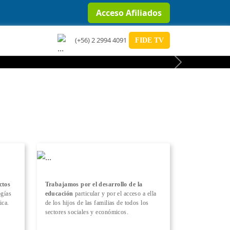
Acceso Afiliados
(+56) 2 2994 4091
FIDE TV
Next
ctos
Trabajamos por el desarrollo de la
ogías
educación
particular y por el acceso a ella
ica.
de los hijos de las familias de todos los
sectores sociales y económicos.