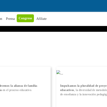
+ Conocer más
Congreso
ón
Prensa
Afíliate
lecemos la alianza de familia-
Impulsamos la pluralidad de proye
la
en el proceso educativo.
educativos
, la diversidad de metodol
de enseñanza y la innovación pedagóg