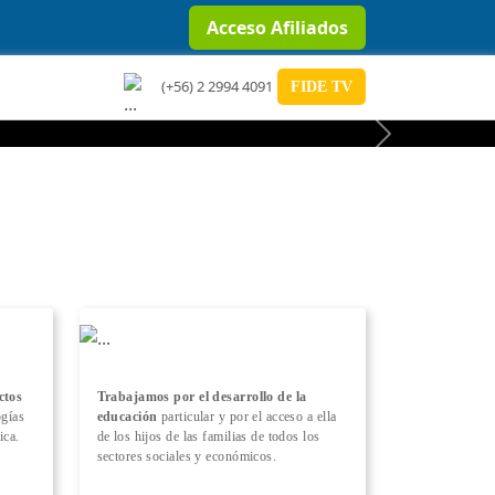
Acceso Afiliados
(+56) 2 2994 4091
FIDE TV
Next
ctos
Trabajamos por el desarrollo de la
ogías
educación
particular y por el acceso a ella
ica.
de los hijos de las familias de todos los
sectores sociales y económicos.