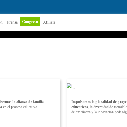
+ Conocer más
Congreso
ón
Prensa
Afíliate
lecemos la alianza de familia-
Impulsamos la pluralidad de proye
la
en el proceso educativo.
educativos
, la diversidad de metodol
de enseñanza y la innovación pedagóg