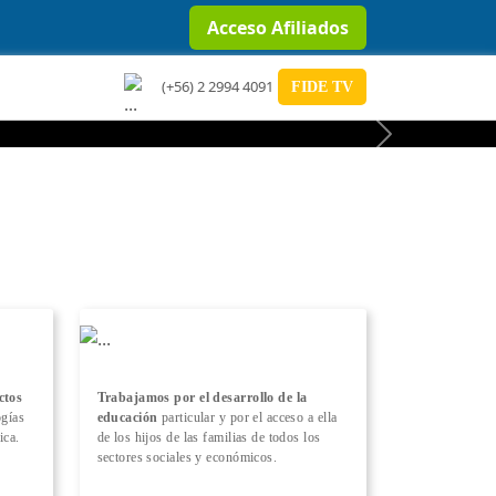
Acceso Afiliados
(+56) 2 2994 4091
FIDE TV
Next
ctos
Trabajamos por el desarrollo de la
ogías
educación
particular y por el acceso a ella
ica.
de los hijos de las familias de todos los
sectores sociales y económicos.