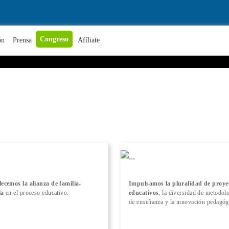
+ Conocer más
Congreso
ón
Prensa
Afíliate
lecemos la alianza de familia-
Impulsamos la pluralidad de proye
la
en el proceso educativo.
educativos
, la diversidad de metodol
de enseñanza y la innovación pedagóg