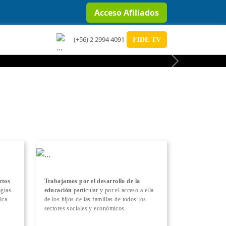
Acceso Afiliados
(+56) 2 2994 4091
FIDE TV
Next
ctos
Trabajamos por el desarrollo de la
ogías
educación
particular y por el acceso a ella
ica.
de los hijos de las familias de todos los
sectores sociales y económicos.