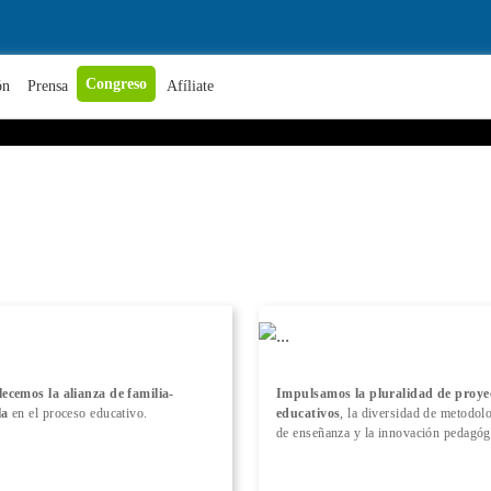
+ Conocer más
Congreso
ón
Prensa
Afíliate
lecemos la alianza de familia-
Impulsamos la pluralidad de proye
la
en el proceso educativo.
educativos
, la diversidad de metodol
de enseñanza y la innovación pedagóg