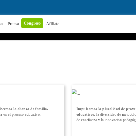
+ Conocer más
Congreso
ón
Prensa
Afíliate
lecemos la alianza de familia-
Impulsamos la pluralidad de proye
la
en el proceso educativo.
educativos
, la diversidad de metodol
de enseñanza y la innovación pedagóg