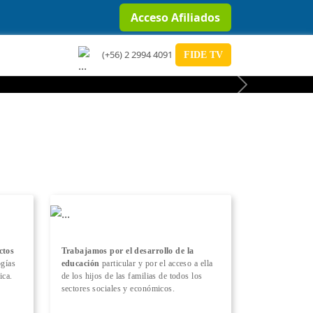
Acceso Afiliados
(+56) 2 2994 4091
FIDE TV
Next
ctos
Trabajamos por el desarrollo de la
ogías
educación
particular y por el acceso a ella
ica.
de los hijos de las familias de todos los
sectores sociales y económicos.