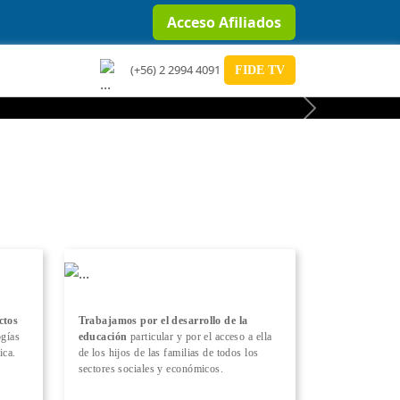
Acceso Afiliados
(+56) 2 2994 4091
FIDE TV
Next
ctos
Trabajamos por el desarrollo de la
ogías
educación
particular y por el acceso a ella
ica.
de los hijos de las familias de todos los
sectores sociales y económicos.