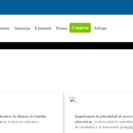
+ Conocer más
Congreso
mento
Asesorías
Extensión
Prensa
Afíliate
lecemos la alianza de familia-
Impulsamos la pluralidad de proye
la
en el proceso educativo.
educativos
, la diversidad de metodol
de enseñanza y la innovación pedagóg