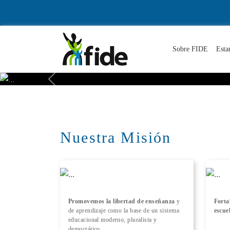
Sobre FIDE
Esta
Previous
Nuestra Misión
Promovemos la libertad de enseñanza
y
Forta
de aprendizaje como la base de un sistema
escue
educacional moderno, pluralista y
democrático.