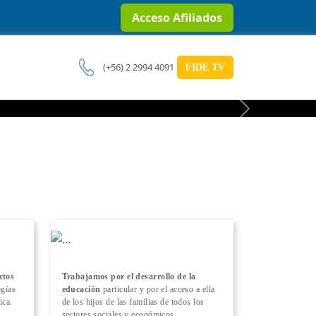
Acceso Afiliados
(+56) 2 2994 4091
FIDE TV
Next
ctos
Trabajamos por el desarrollo de la
ogías
educación
particular y por el acceso a ella
ica.
de los hijos de las familias de todos los
sectores sociales y económicos.