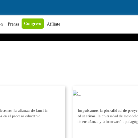
+ Conocer más
Congreso
ón
Prensa
Afíliate
lecemos la alianza de familia-
Impulsamos la pluralidad de proye
la
en el proceso educativo.
educativos
, la diversidad de metodol
de enseñanza y la innovación pedagóg