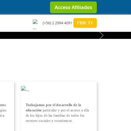
Acceso Afiliados
(+56) 2 2994 4091
FIDE TV
Next
ctos
Trabajamos por el desarrollo de la
ogías
educación
particular y por el acceso a ella
ica.
de los hijos de las familias de todos los
sectores sociales y económicos.