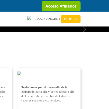
Acceso Afiliados
(+56) 2 2994 4091
FIDE TV
Next
ctos
Trabajamos por el desarrollo de la
ogías
educación
particular y por el acceso a ella
ica.
de los hijos de las familias de todos los
sectores sociales y económicos.