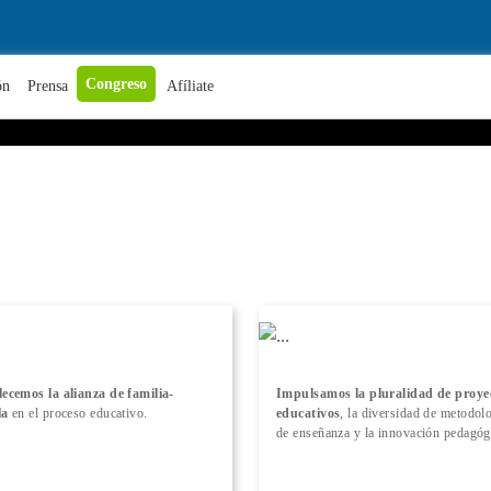
+ Conocer más
Congreso
ón
Prensa
Afíliate
lecemos la alianza de familia-
Impulsamos la pluralidad de proye
la
en el proceso educativo.
educativos
, la diversidad de metodol
de enseñanza y la innovación pedagóg