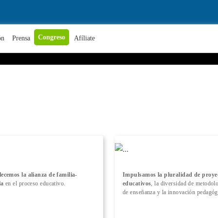
+ Conocer más
Congreso
ón
Prensa
Afíliate
lecemos la alianza de familia-
Impulsamos la pluralidad de proye
la
en el proceso educativo.
educativos
, la diversidad de metodol
de enseñanza y la innovación pedagóg