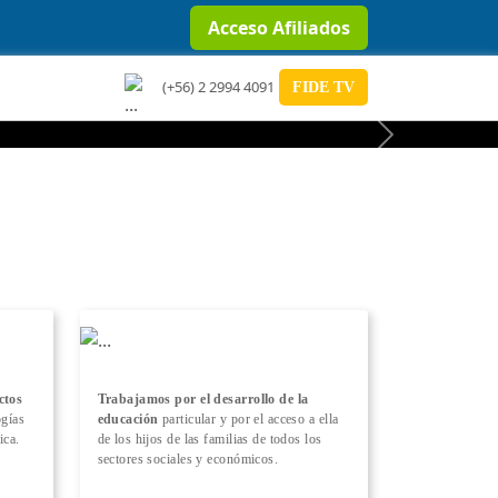
Acceso Afiliados
(+56) 2 2994 4091
FIDE TV
Next
ctos
Trabajamos por el desarrollo de la
ogías
educación
particular y por el acceso a ella
ica.
de los hijos de las familias de todos los
sectores sociales y económicos.