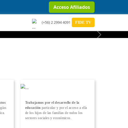
Acceso Afiliados
(+56) 2 2994 4091
FIDE TV
Next
ctos
Trabajamos por el desarrollo de la
ogías
educación
particular y por el acceso a ella
ica.
de los hijos de las familias de todos los
sectores sociales y económicos.