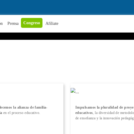
+ Conocer más
Congreso
ón
Prensa
Afíliate
lecemos la alianza de familia-
Impulsamos la pluralidad de proye
la
en el proceso educativo.
educativos
, la diversidad de metodol
de enseñanza y la innovación pedagóg