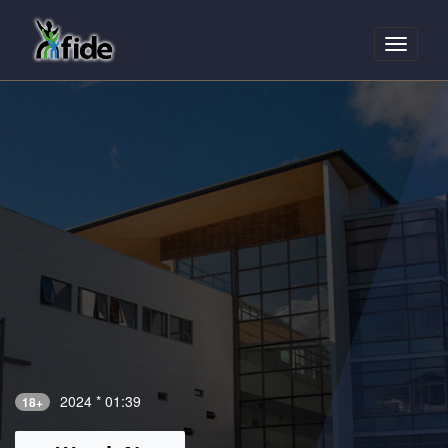
Toggle
navigati
2024 * 01:39
18+